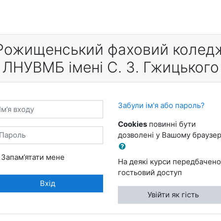
Рожищенський фаховий колед
ЛНУВМБ імені С. З. Гжицького
’я входу
Забули ім'я або пароль?
Cookies
повинні бути
ароль
дозволені у Вашому браузер
Запам’ятати мене
На деякі курси передбачено
гостьовий доступ
Вхід
Увійти як гість