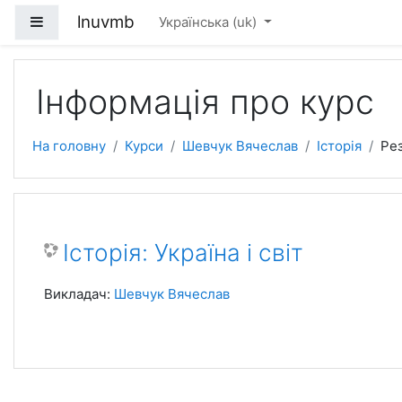
Перейти до головного вмісту
lnuvmb
Бокова панель
Українська ‎(uk)‎
Інформація про курс
На головну
Курси
Шевчук Вячеслав
Історія
Ре
Історія: Україна і світ
Викладач:
Шевчук Вячеслав