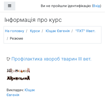
Перейти до головного вмісту
Бокова панель
Ви не пройшли ідентифікацію (
Вхід
)
Інформація про курс
На головну
Курси
Ющак Євгенія
"ПХТ" ІІІвет.
Резюме
Профілактика хвороб тварин ІІІ вет.
Викладач:
Ющак
Євгенія