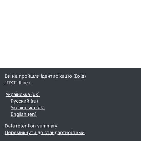
Ви не пройшли ідентифікацію (
Вхід
)
"ПХТ" ІІІвет.
Українська ‎(uk)‎
Русский ‎(ru)‎
Українська ‎(uk)‎
English ‎(en)‎
Data retention summary
Перемикнути до стандартної теми