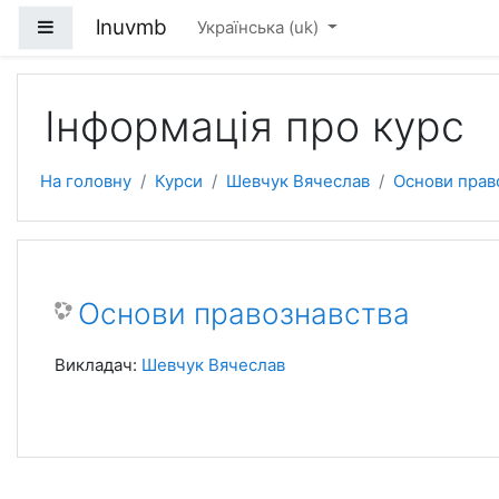
Перейти до головного вмісту
lnuvmb
Бокова панель
Українська ‎(uk)‎
Інформація про курс
На головну
Курси
Шевчук Вячеслав
Основи прав
Основи правознавства
Викладач:
Шевчук Вячеслав