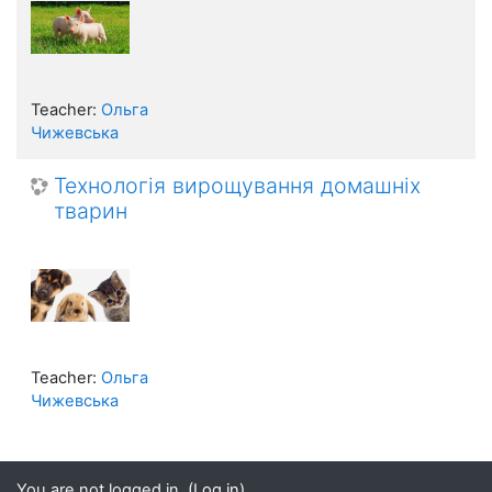
Teacher:
Ольга
Чижевська
Технологія вирощування домашніх
тварин
Teacher:
Ольга
Чижевська
You are not logged in. (
Log in
)